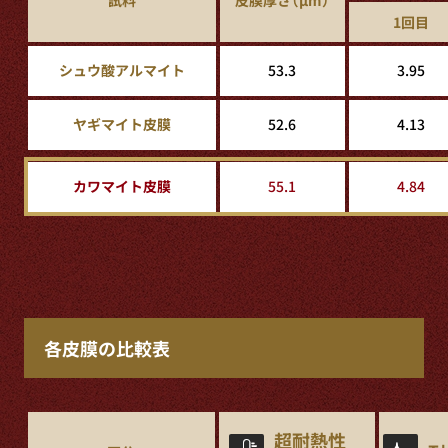
1回目
シュウ酸アルマイト
53.3
3.95
ヤギマイト皮膜
52.6
4.13
カワマイト皮膜
55.1
4.84
各皮膜の比較表
超耐熱性