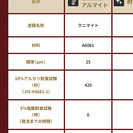
耐
区分
アルマイト
皮膜名称
クニマイト
材料
A6061
膜厚（μm）
25
10％アルカリ耐食試験
（秒）
420
（JIS H8681-1）
5％塩酸耐食試験
（時）
0
（発泡までの時間）