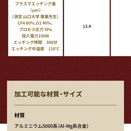
プラズマエッチング量
（μm）
（測定 山口大学 栗巣先生）
CF4 60％,O2 40%、
13.4
プロセス圧力 5Pa
投入電力100W
エッチング時間 300分
エッチング中温度 110℃
加工可能な
材質・サイズ
材質
アルミニウム5000系（Al-Mg系合金）