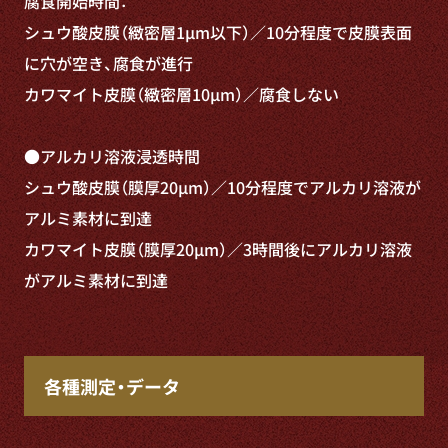
腐食開始時間：
シュウ酸皮膜（緻密層1μm以下）／10分程度で皮膜表面
に穴が空き、腐食が進行
カワマイト皮膜（緻密層10μm）／腐食しない
●アルカリ溶液浸透時間
シュウ酸皮膜（膜厚20μm）／10分程度でアルカリ溶液が
アルミ素材に到達
カワマイト皮膜（膜厚20μm）／3時間後にアルカリ溶液
がアルミ素材に到達
各種測定・データ