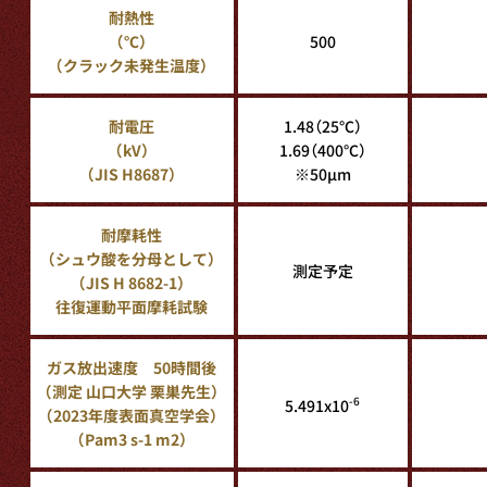
耐熱性
（℃）
500
（クラック未発生温度）
耐電圧
1.48（25℃）
（kV）
1.69（400℃）
（JIS H8687）
※50μm
耐摩耗性
（シュウ酸を分母として）
測定予定
（JIS H 8682-1）
往復運動平面摩耗試験
ガス放出速度 50時間後
（測定 山口大学 栗巣先生）
-6
5.491x10
（2023年度表面真空学会）
（Pam3 s-1 m2）