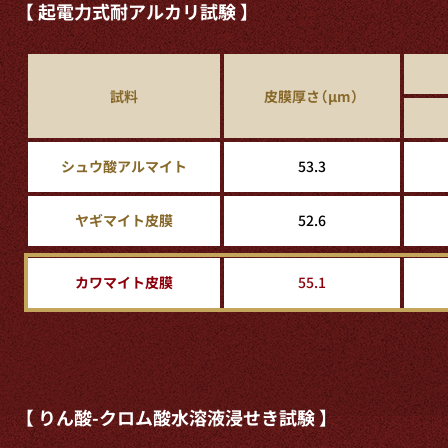
【 起電力式耐アルカリ試験 】
試料
皮膜厚さ（μm）
シュウ酸アルマイト
53.3
ヤギマイト皮膜
52.6
カワマイト皮膜
55.1
【 りん酸-クロム酸水溶液浸せき試験 】