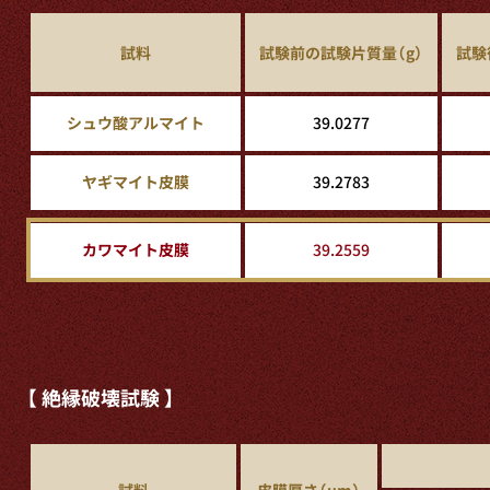
試料
試験前の試験片質量（g）
試験
シュウ酸アルマイト
39.0277
ヤギマイト皮膜
39.2783
カワマイト皮膜
39.2559
【 絶縁破壊試験 】
試料
皮膜厚さ（μm）