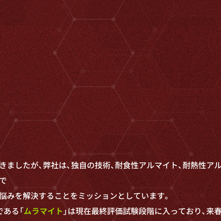
きましたが、弊社は、独自の技術、
耐食性アルマイト、耐熱性アル
で
悩みを解決することをミッションと
しています。
である「
ムラマイト
」
は現在最終評価試験段階に入っており、
来