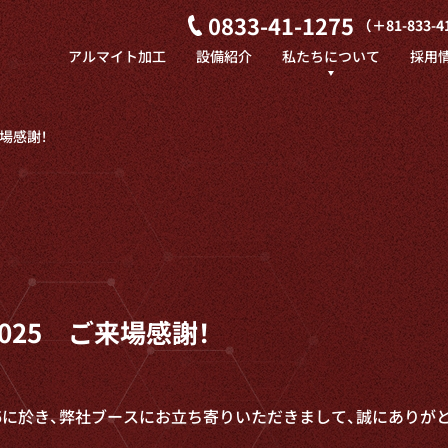
0833-41-1275
（＋81-833-4
アルマイト加工
設備紹介
私たちについて
採用
代表挨拶
場感謝！
会社概要
中国
電化工業の強み
お知らせ
025 ご来場感謝！
5に於き、
弊社ブースにお立ち寄りいただきまして、
誠にありが