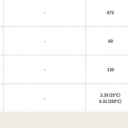
-
672
-
60
-
130
2.35（25℃）
-
0.31（250℃）