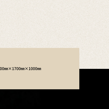
500㎜×1700㎜×1000㎜