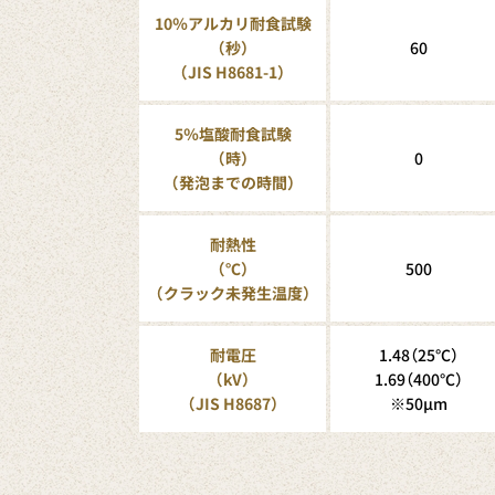
10％アルカリ耐食試験
（秒）
60
（JIS H8681-1）
5％塩酸耐食試験
（時）
0
（発泡までの時間）
耐熱性
（℃）
500
（クラック未発生温度）
耐電圧
1.48（25℃）
（kV）
1.69（400℃）
（JIS H8687）
※50μm