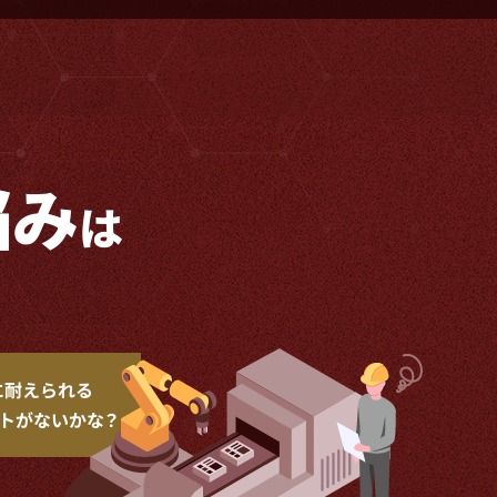
悩み
は
に耐えられる
トが
ないかな？