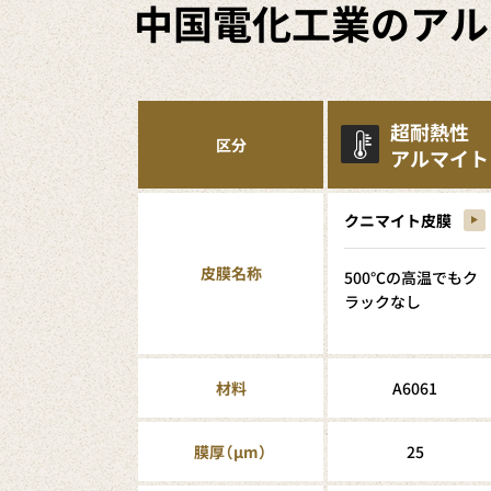
中国
電化工業の
アル
超耐熱性
区分
アルマイト
クニマイト皮膜
皮膜名称
500℃の高温でもク
ラックなし
材料
A6061
膜厚（μm）
25