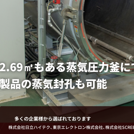
アルマイト技術
の
2.69㎥もある
蒸気圧力釜に
製品の
蒸気封孔も可能
多くの企業様から選ばれております
株式会社日立ハイテク、東京エレクトロン株式会社、
株式会社SCR