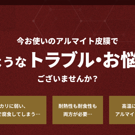
今お使いのアルマイト皮膜で
トラブル
・
お
ような
ございませんか？
カリに弱い、
耐熱性も耐食性も
高温
で
腐食してしまう…
両方が必要…
アルマイ