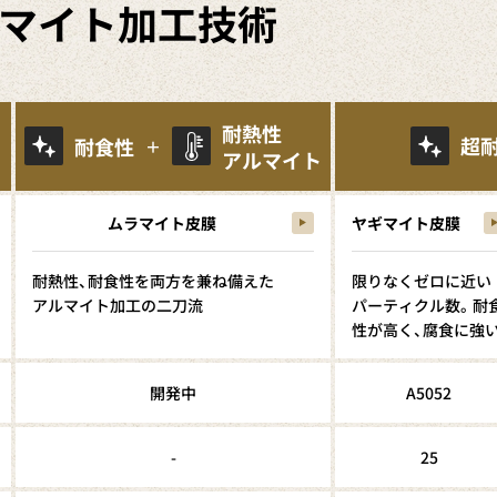
マイト加工技術
耐熱性
超
耐食性
＋
アルマイト
ムラマイト皮膜
ヤギマイト皮膜
耐熱性、耐食性を両方を兼ね備えた
限りなくゼロに近い
アルマイト加工の二刀流
パーティクル数。耐
性が高く、腐食に強
開発中
A5052
-
25