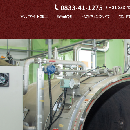
0833-41-1275
（＋81-833-4
アルマイト加工
設備紹介
私たちについて
採用
代表挨拶
会社概要
中国
電化工業の強み
お知らせ
た